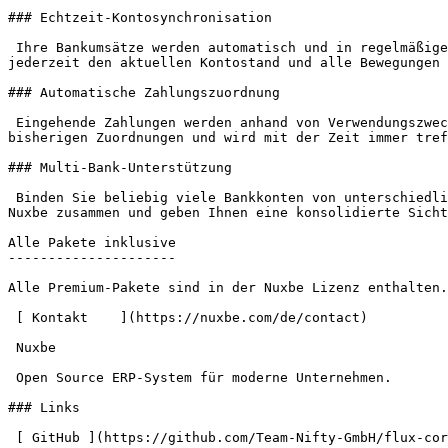
### Echtzeit-Kontosynchronisation

 Ihre Bankumsätze werden automatisch und in regelmäßigen Intervallen synchronisiert. Neue Gutschriften und Abbuchungen erscheinen zeitnah in Nuxbe, sodass Sie 
jederzeit den aktuellen Kontostand und alle Bewegungen 
### Automatische Zahlungszuordnung

 Eingehende Zahlungen werden anhand von Verwendungszweck, Betrag und Absender automatisch den passenden offenen Rechnungen zugeordnet. Das System lernt aus Ihren 
bisherigen Zuordnungen und wird mit der Zeit immer tref
### Multi-Bank-Unterstützung

 Binden Sie beliebig viele Bankkonten von unterschiedlichen Banken an - Geschäftskonten, Tagesgeldkonten oder Fremdwährungskonten. Alle Umsätze fließen zentral in 
Nuxbe zusammen und geben Ihnen eine konsolidierte Sicht
Alle Pakete inklusive

---------------------

Alle Premium-Pakete sind in der Nuxbe Lizenz enthalten.
 [ Kontakt    ](https://nuxbe.com/de/contact) 

 Nuxbe 

 Open Source ERP-System für moderne Unternehmen.

### Links

 [ GitHub ](https://github.com/Team-Nifty-GmbH/flux-core) [ Kontakt ](https://nuxbe.com/de/contact) 
