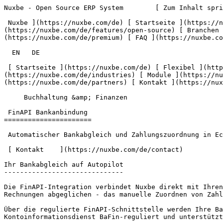
Nuxbe - Open Source ERP System        [ Zum Inhalt spri
 Nuxbe ](https://nuxbe.com/de) [ Startseite ](https://nuxbe.com/de) [ Flexibel ](https://nuxbe.com/de/features/flexible) [ Open Source ]
(https://nuxbe.com/de/features/open-source) [ Branchen 
(https://nuxbe.com/de/premium) [ FAQ ](https://nuxbe.co
  EN   DE  

 [ Startseite ](https://nuxbe.com/de) [ Flexibel ](https://nuxbe.com/de/features/flexible) [ Open Source ](https://nuxbe.com/de/features/open-source) [ Branchen ]
(https://nuxbe.com/de/industries) [ Module ](https://nu
(https://nuxbe.com/de/partners) [ Kontakt ](https://nux
     Buchhaltung &amp; Finanzen  

 FinAPI Bankanbindung 

======================

 Automatischer Bankabgleich und Zahlungszuordnung in Echtzeit - für alle Ihre Bankkonten

 [ Kontakt    ](https://nuxbe.com/de/contact) 

Ihr Bankabgleich auf Autopilot

------------------------------

Die FinAPI-Integration verbindet Nuxbe direkt mit Ihren
Rechnungen abgeglichen - das manuelle Zuordnen von Zahl
Über die regulierte FinAPI-Schnittstelle werden Ihre Ba
Kontoinformationsdienst BaFin-reguliert und unterstützt