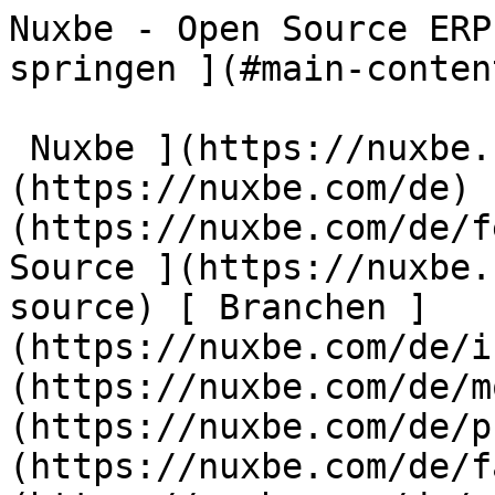
Nuxbe - Open Source ERP System        [ Zum Inhalt springen ](#main-content)  [   

 Nuxbe ](https://nuxbe.com/de) [ Startseite ](https://nuxbe.com/de) [ Flexibel ](https://nuxbe.com/de/features/flexible) [ Open Source ](https://nuxbe.com/de/features/open-source) [ Branchen ](https://nuxbe.com/de/industries) [ Module ](https://nuxbe.com/de/modules) [ Premium ](https://nuxbe.com/de/premium) [ FAQ ](https://nuxbe.com/de/faq) [ Partner ](https://nuxbe.com/de/partners) [ Kontakt ](https://nuxbe.com/de/contact) 

  EN   DE  

 [ Startseite ](https://nuxbe.com/de) [ Flexibel ](https://nuxbe.com/de/features/flexible) [ Open Source ](https://nuxbe.com/de/features/open-source) [ Branchen ](https://nuxbe.com/de/industries) [ Module ](https://nuxbe.com/de/modules) [ Premium ](https://nuxbe.com/de/premium) [ FAQ ](https://nuxbe.com/de/faq) [ Partner ](https://nuxbe.com/de/partners) [ Kontakt ](https://nuxbe.com/de/contact) 

     Human Resources Excellence  

 Personalwesen 
===============

 Komplettes HR-Management von Mitarbeiterdaten bis zur Zeiterfassung

 [ Kontakt    ](https://nuxbe.com/de/contact) 

Transform Your HR Management
----------------------------

Die effektive Verwaltung der Personalressourcen ist für jede wachsende Organisation entscheidend, dennoch ertrinken Personalabteilungen oft in administrativen Aufgaben, Tabellenchaos und unverbundenen Systemen. Das Nuxbe Human Resources-Modul bringt Ordnung in diese Komplexität, indem es eine umfassende, integrierte Plattform bereitstellt, die alles von Mitarbeiterstammdaten und Urlaubsverwaltung bis hin zu Zeiterfassung und Dokumentenmanagement abdeckt. Jeder Aspekt der Personalverwaltung ist optimiert, wo möglich automatisiert und über eine intuitive Oberfläche zugänglich, die sowohl HR-Fachleute als auch Mitarbeiter zu schätzen wissen.

Was das Nuxbe HR-Modul auszeichnet, ist sein mitarbeiterzentrierter Ansatz kombiniert mit leistungsstarken Verwaltungsfunktionen. Mitarbeiter haben Self-Service-Zugang zur Einreichung von Urlaubsanträgen, zur Ansicht ihrer verbleibenden Urlaubstage, zur Erfassung ihrer Arbeitszeit und zum Zugriff auf wichtige Dokumente – alles ohne die Personalabteilung kontaktieren zu müssen. Gleichzeitig erhalten Personalverantwortliche vollständige Übersicht mit Genehmigungsworkflows, automatisierten Berechnungen, umfassenden Berichten und Prüfpfaden, die Compliance und Transparenz gewährleisten. Dieser doppelte Fokus auf Befähigung und Kontrolle schafft ein HR-Umfeld, in dem administrative Effizienz und Mitarbeiterzufriedenheit Hand in Hand gehen.

Das Modul integriert sich nahtlos mit anderen Nuxbe-Komponenten und schafft eine einheitliche Sicht auf Ihre Belegschaft. Mitarbeiterdaten verbinden sich mit Projektzuweisungen, Zeiterfassung fließt in die Projektkostenrechnung ein, Abwesenheitsinformationen aktualisieren Team-Kalender automatisch und Vertragsdaten verknüpfen sich mit Finanzsystemen. Dieser vernetzte Ansatz eliminiert Datensilos und stellt sicher, dass Personalinformationen in Ihrer gesamten Organisation konsistent, aktuell und umsetzbar sind. Ob Sie ein Team von zehn Personen oder eine Belegschaft von Hunderten über mehrere Standorte hinweg verwalten – das HR-Modul skaliert nach Ihren Bedürfnissen und behält dabei die Einfachheit bei, die es zum täglichen Vergnügen macht.

 Key FeaturesKernfunktionen
--------------

Comprehensive tools for modern HR management

### Umfassende Mitarbeiterstammdaten

 Die Grundlage effektiven HR-Managements sind präzise, vollständige Mitarbeiterdaten. Das Nuxbe HR-Modul bietet eine zentrale Mitarbeiterdatenbank, die weit über grundlegende Kontaktinformationen hinausgeht. Jeder Mitarbeiterdatensatz umfasst persönliche Details, Beschäftigungshistorie, Vertragsinformationen, Vergütungsdaten, Notfallkontakte, Qualifikationen, Zertifizierungen und benutzerdefinierte Felder für organisationsspezifische Informationen. Das System erfasst Positionswechsel, Abteilungstransfers und Rollenfortschritte und erstellt eine vollständige Beschäftigungshistorie, die für Leistungsbeurteilungen, Nachfolgeplanung und Compliance-Dokumentation von unschätzbarem Wert ist.

 Benutzerdefinierte Felder und flexible Datenstrukturen ermöglichen es Ihnen, das System an Ihre Branchen- und Organisationsanforderungen anzupassen. Gesundheitsdienstleister können medizinische Zertifizierungen und Lizenzen verfolgen, produzierende Unternehmen können Sicherheitsschulungen und Gerätequalifikationen erfassen, professionelle Dienstleistungsfirmen können Kompetenzinventare und Projekterfahrungen pflegen. Das Mitarbeiter-Self-Service-Portal ermöglicht es Mitarbeitern, besti